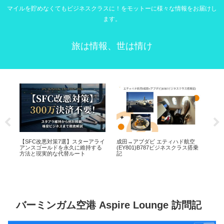
マイルを貯めなくてもビジネスクラスに！をモットーに様々な情報をお届けし
ます。
旅は情報、世は情け
空
ワンワールド スターアライアンス
【SFC乗換？】エールフランス・
AN
搭乗
比較 上級会員・直営ラウンジを徹
KLM(Flying Blue)ゴールド取得・維
りや
底解説
持方法
20
バーミンガム空港 Aspire Lounge 訪問記