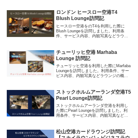
内観写真などラウンジの概要をまとめた
いと思います。
ロンドン ヒースロー空港T4
Blush Lounge訪問記
ヒースロー空港をのT4を利用した際に
Blush Loungeを訪問しました。利用条
件、サービス内容、内観写真などラウン
ジの概要をまとめたいと思います。
チューリッヒ空港 Marhaba
Lounge 訪問記
チューリッヒ空港を利用した際にMarfaba
Loungeを訪問しました。利用条件、サー
ビス内容、内観写真などラウンジの概要
をまとめました。
ストックホルムアーランダ空港T5
Pearl Lounge訪問記
ストックホルムアーランダ空港を利用し
た際にPearl Loungeを訪問しました。利
用条件、サービス内容、内観写真などラ
ウンジの概要をまとめたいと思います。
ストックホルムアーランダ空港ストック
ホルム・アーランダ空港（ARN）は、ス
松山空港カードラウンジ訪問記
ウェーデン...
【スカイラウンジ・ビジネスラウ