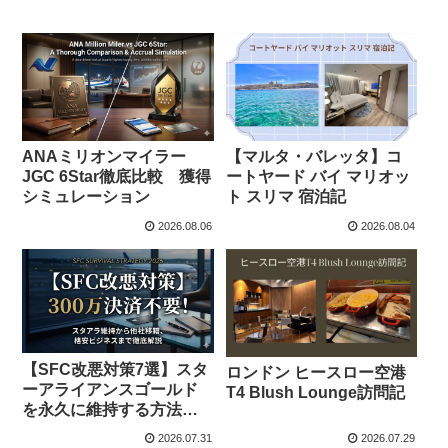
ANAミリオンマイラー
【マルタ・バレッタ】コ
JGC 6Star徹底比較 獲得
ートヤード バイ マリオッ
シミュレーション
ト スリマ 宿泊記
2026.08.06
2026.08.04
【SFC改悪対策7選】スタ
ロンドン ヒースロー空港
ーアライアンスゴールド
T4 Blush Lounge訪問記
を永久に維持する方法と
現実的な代替ルート
2026.07.31
2026.07.29