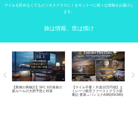
マイルを貯めなくてもビジネスクラスに！をモットーに様々な情報をお届けし
ます。
旅は情報、世は情け
い！
【異例の再検討】SFC 9月発表の
【マイル不要！片道10万円強】エ
SF
？
新ルールの大胆予想と対策
ミレーツ航空ファーストクラス搭
すめ
乗記 香港→バンコクA380(EK385)
防