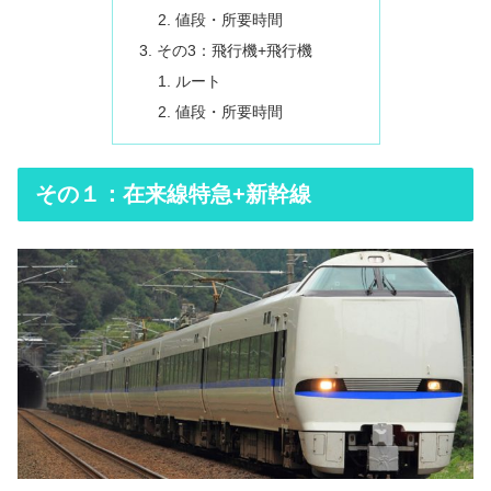
値段・所要時間
その3：飛行機+飛行機
ルート
値段・所要時間
その１：在来線特急+新幹線