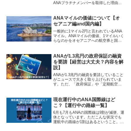
ANAプラチナメンバーを取得した理由と
経緯を綴ってみました。
ANAマイルの価値について【オ
セアニア編and国内編】
一般的に1マイル2円と言われているANA
マイル。ANAマイルの価値、1マイルいく
らなのかをオセアニアへの航空券と国内
の航空券に使用する場合で、クラス毎に
まとめてみました。
ANAが1.3兆円の政府保証の融資
を要請【経営は大丈夫？内容を解
説】
ANAが1.3兆円の融資を要請していること
がニュースで大きく取り上げられていま
す。ただ、「政府保証」や「定期航空協
会が政府に求める支援額は計2兆円」など
イマイチわかりにくい内容も含まれてい
ます。そのためその内容を解説し、ANA
現在運行中のANA国際線はど
の経営状態についても見てみたいと思い
こ？【運行中の路線一覧】
ます。
6月も7月もANAの国際線は9割が減便、運
休となっています。ただこんな状況でも
運航中の路線が1割はあるということ。そ
の路線がどこなのか調べてみました。