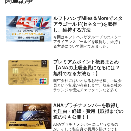
関連記事
ルフトハンザMiles＆Moreでスタ
アラゴールド(セネター)を取得
し、維持する方法
今回はルフトハンザグループでのスター
アライアンスゴールドを取得し、維持す
る方法について調べてみました。
プレミアムポイント概要まとめ
【ANAの上級会員になるには？
無料でなる方法も！】
航空会社にはいわゆるお得意様、上級会
員という制度が存在します。航空会社の
ラウンジや優先チェックインなど多くの
特典があります。ANAにもプレミアムメ
ンバーという上級会員制度があり、その
メンバーになる方法と切っても切れない
ANAプラチナメンバーを取得し
関係のプレミアムポイントについて解説
た理由・経緯・費用【取得までの
します。
道のりも公開！】
ANAプラチナメンバーにはどうなるの
か。そして私自身が費用を掛けてでも