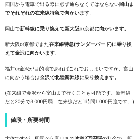
四国から電車で出る際に必ず通らなくてはならない
岡山ま
でそれぞれの在来線特急で向かいます
。
岡山で
新幹線に乗り換えて新大阪or京都に向かいます。
新大阪or京都でまた
在来線特急(サンダーバード)に乗り換
えて金沢に向かいます
。
福井or金沢が目的地であればこれでおしまいですが、富山
に向かう場合は
金沢で北陸新幹線に乗り換えます。
(在来線で金沢から富山まで行くことも可能です。新幹線
だと20分で3,000円弱、在来線だと1時間1,000円強です。)
値段・所要時間
大体ですが、四国から富山まで
片道2万円弱
の料金で、所