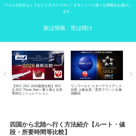
マイルを貯めなくてもビジネスクラスに！をモットーに様々な情報をお届けし
ます。
旅は情報、世は情け
ンス
ANA以外でスタアラゴールドを取
JAL×マリオット提携の真の狙い！
SF
を徹
りやすい航空会社【SFC改悪対策
ANAが狙う富裕層を横取りか！？
すめ
2026年最新】
防
四国から北陸へ行く方法紹介【ルート・値
段・所要時間等比較】