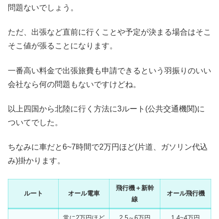
問題ないでしょう。
ただ、出張など直前に行くことや予定が決まる場合はそこ
そこ値が張ることになります。
一番高い料金で出張旅費も申請できるという羽振りのいい
会社なら何の問題もないですけどね。
以上四国から北陸に行く方法に3ルート(公共交通機関)に
ついてでした。
ちなみに車だと6~7時間で2万円ほど(片道、ガソリン代込
み)掛かります。
飛行機＋新幹
ルート
オール電車
オール飛行機
線
常に2万円ほど
2.5～6万円
1.4~4万円