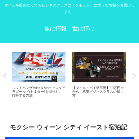
マイルを貯めなくてもビジネスクラスに！をモットーに様々な情報をお届けし
ます。
旅は情報、世は情け
取
ルフトハンザMiles＆Moreでスタア
【マイル・ポイ活不要】10万円台
ワン
策
ラゴールド(セネター)を取得し、
から！格安ビジネスクラスの探し
比較
維持する方法
方
底
モクシー ウィーン シティ イースト宿泊記