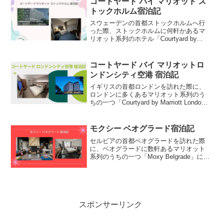
コートヤード バイ マリオット ス
トックホルム宿泊記
スウェーデンの首都ストックホルムへ行
った際、ストックホルムに何軒かあるマ
リオット系列のホテル「Courtyard by
Marriott」に滞在しました。私はマリオッ
トアメックスによりマリオットのなんち
ゃってゴールドエリートなのですが、部
コートヤード バイ マリオットロ
屋...
ンドンシティ空港 宿泊記
イギリスの首都ロンドンを訪れた際に、
ロンドンに多くあるマリオット系列のう
ちの一つ「Courtyard by Marriott London
City Airport」に滞在しました。私はマリ
オットアメックスによりマリオットのな
んちゃってゴー...
モクシー ベオグラード宿泊記
セルビアの首都ベオグラードを訪れた際
に、ベオグラードに数軒あるマリオット
系列のうちの一つ「Moxy Belgrade」に滞
在しました。私はマリオットアメックス
によりマリオットのなんちゃってゴール
ドエリートなのですが、部屋のアップグ
レードがあ...
スポンサーリンク