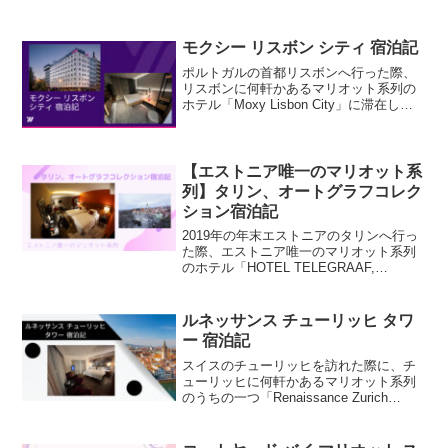
モクシー リスボン シティ 宿泊記
ポルトガルの首都リスボンへ行った際、
リスボンに何軒かあるマリオット系列の
ホテル「Moxy Lisbon City」に滞在しま
した。部屋のアップグレードがあったの
か、そして部屋の写真などについてまと
めたいと思います。
【エストニア唯一のマリオット系
列】タリン、オートグラフコレク
ション宿泊記
2019年の年末エストニアのタリンへ行っ
た際、エストニア唯一のマリオット系列
のホテル「HOTEL TELEGRAAF,
AUTOGRAPH COLLECTION」に滞在し
ました。私はSPGアメックスによりマリ
オットのゴールドエリートであり、部屋
ルネッサンス チューリッヒ タワ
のアップグレードがあったのか、そして
ー 宿泊記
部屋の写真などについてまとめました。
スイスのチューリッヒを訪れた際に、チ
ューリッヒに何軒かあるマリオット系列
のうちの一つ「Renaissance Zurich
Tower Hotel」に滞在しました。部屋のア
ップグレードがあったのか、そして部屋
の写真などについてまとめました。