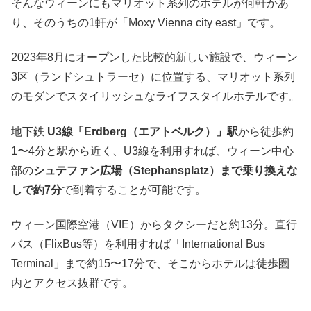
そんなウィーンにもマリオット系列のホテルが何軒かあ
り、そのうちの1軒が「Moxy Vienna city east」です。
2023年8月にオープンした比較的新しい施設で、ウィーン
3区（ランドシュトラーセ）に位置する、マリオット系列
のモダンでスタイリッシュなライフスタイルホテルです。
地下鉄
U3線「Erdberg（エアトベルク）」駅
から徒歩約
1〜4分と駅から近く、U3線を利用すれば、ウィーン中心
部の
シュテファン広場（Stephansplatz）まで乗り換えな
しで約7分
で到着することが可能です。
ウィーン国際空港（VIE）からタクシーだと約13分。直行
バス（FlixBus等）を利用すれば「International Bus
Terminal」まで約15〜17分で、そこからホテルは徒歩圏
内とアクセス抜群です。