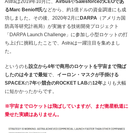
Astraは2019年10月に、
Airbus
や
SalesforceのCEOであ
るMarc Benioff氏
などから、約1億ドルの資金調達にも成
功しました。その後、2020年2月に
DARPA
（アメリカ国
防高等研究計画局）が実施する技術開発プロジェクト
「DARPA Launch Challenge」に参加し小型ロケットの打
ち上げに挑戦したことで、Astraは一躍注目を集めまし
た。
というのも
設立から4年で商用のロケットを宇宙まで飛ば
したのは今まで最短
で、
イーロン・マスクが手掛ける
SPACEX
の
7年
や
競合のROCKET LAB
の
12年
よりも大幅
に短かかったからです。
※宇宙までロケットは飛ばしていますが、まだ衛星軌道に
乗せた実績はありません。