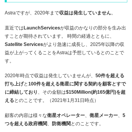
Astraですが、2020年まで
収益は発生していません
。
直近では
LaunchServices
が収益のかなりの部分を生み出
すことが期待されています。 時間の経過とともに、
Satellite Services
がより急速に成長し、2025年以降の収
益が上がってくることをAstraは予想しているとのことで
す。
2020年時点で収益は発生していませんが、
50件を超える
打ち上げ
と
100件を超える衛星に関する契約を顧客とすで
に締結しており
、その金額は
$150Million(約165億円)を超
える
とのことです。（2021年1月31日時点）
顧客の内容は様々な
衛星オペレーター
、
衛星メーカー
、
5
つを超える政府機関
、
防衛機関
とのことです。