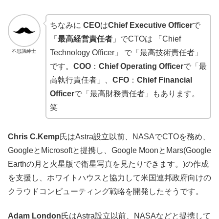
ちなみに
CEO
は
Chief Executive Officer
で
「
最高経営責任者
」でCTOは 「Chief
不思議紳士
Technology Officer」 で「最高技術責任者」
です。
COO
：
Chief Operating Officer
で「最
高執行責任者」、
CFO
：
Chief Financial
Officer
で「最高財務責任者」もあります。
笑
Chris C.Kemp
氏はAstra設立以前、NASAでCTOを務め、
GoogleとMicrosoftと提携し、Google MoonとMars(Google
Earthの月と火星版で衛星写真を見たりできます。)の作成
を支援し、ホワイトハウスと協力して米国連邦政府向けの
クラウドコンピューティング戦略を開発したそうです。
Adam London
氏はAstra設立以前、NASAなどと提携して