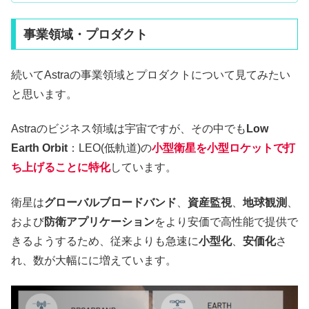
事業領域・プロダクト
続いてAstraの事業領域とプロダクトについて見てみたい
と思います。
Astraのビジネス領域は宇宙ですが、その中でも
Low
Earth Orbit
：LEO(低軌道)の
小型衛星を小型ロケットで打
ち上げることに特化
しています。
衛星は
グローバルブロードバンド
、
資産監視
、
地球観測
、
および
防衛アプリケーション
をより安価で高性能で提供で
きるようするため、従来よりも急速に
小型化
、
安価化
さ
れ、数が大幅にに増えています。