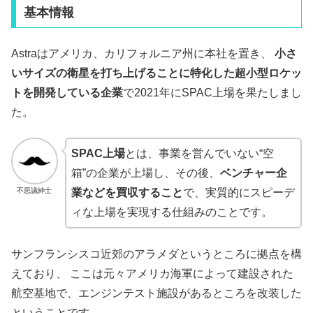
基本情報
Astraはアメリカ、カリフォルニア州に本社を置き、
小さ
いサイズの衛星を打ち上げることに特化した超小型ロケッ
トを開発している企業
で2021年にSPAC上場を果たしまし
た。
SPAC上場
とは、事業を営んでいない“空
箱”の企業が上場し、その後、
ベンチャー企
不思議紳士
業などを買収すること
で、実質的にスピーデ
ィな上場を実現する仕組みのことです。
サンフランシスコ近郊のアラメダというところに拠点を構
えており、 ここは元々アメリカ海軍によって建設された
航空基地で、エンジンテスト施設があるところを改装した
ということです。