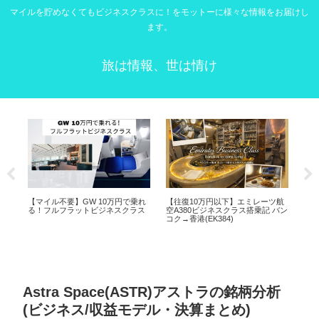
マイルを貯めなくてもビジネスクラスに！をモットーに様々な情報をお届けし
ます。
旅は情報、世は情け
【マイル不要】GW 10万円で乗れ
【往復10万円以下】エミレーツ航
【SF
る！フルフラットビジネスクラス
空A380ビジネスクラス搭乗記 バン
KLM(F
コク→香港(EK384)
持方法
Astra Space(ASTR)アストラの銘柄分析
(ビジネス/収益モデル・決算まとめ)