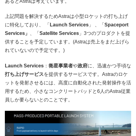
あるとAstraは考えています。
上記問題を解決するためAstraは小型ロケットの打ち上げ
に特化しており、 「
Launch Services
」 、「
Spaceport
Services」
、「
Satellite Services
」3つのプロダクトを提
供することを予定しています。(Astraは売上をまだ上げら
れていないので予定です。)
Launch Services
：
衛星事業者
や
政府
に、迅速かつ手頃な
打ち上げサービス
を提供するサービスです。Astraのロケ
ットを発射させるには、高度に自動化された発射操作を活
用するため、小さなコンクリートパッドと6人のAstra従業
員しか要らないとのことです。