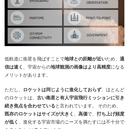
低軌道に衛星を飛ばすことで
地球との距離が近い
ため、
通
信は速く
、宇宙からの
地球観測の画像はより高精度
になる
メリットがあります。
ただし、
ロケットは同じように進化しておらず
、ほとんど
のロケットは、
古い衛星と有人宇宙飛行ミッションに引き
続き焦点を合わせている
と言われています。 そのため、
既存のロケットはサイズが大きく
、
高価
で、
打ち上げ頻度
が低く
、進化する宇宙市場のニーズを満たすには不十分で