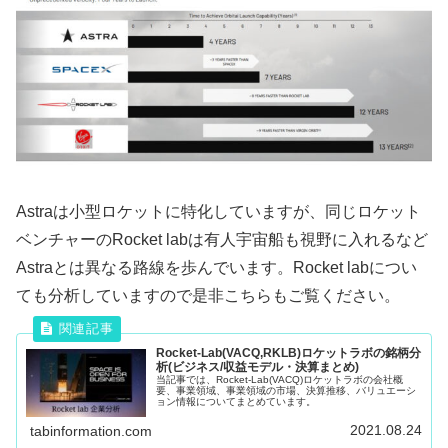
Astraは小型ロケットに特化していますが、同じロケット
ベンチャーのRocket labは有人宇宙船も視野に入れるなど
Astraとは異なる路線を歩んでいます。Rocket labについ
ても分析していますので是非こちらもご覧ください。
Rocket-Lab(VACQ,RKLB)ロケットラボの銘柄分
析(ビジネス/収益モデル・決算まとめ)
当記事では、Rocket-Lab(VACQ)ロケットラボの会社概
要、事業領域、事業領域の市場、決算推移、バリュエーシ
ョン情報についてまとめています。
2021.08.24
tabinformation.com