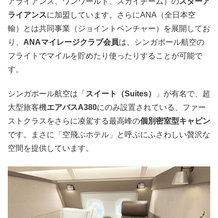
アライアンス、ワンワールド、スカイチーム）の
スターア
ライアンス
に加盟しています。さらにANA（全日本空
輸）とは共同事業（ジョイントベンチャー）を展開してお
り、
ANAマイレージクラブ会員
は、シンガポール航空の
フライトでマイルを貯めたり使ったりすることが可能で
す。
シンガポール航空は「
スイート（Suites）
」が有名で、超
大型旅客機
エアバスA380
にのみ設置されている、ファー
ストクラスをさらに凌駕する最高峰の
個別密室型キャビン
です。まさに「空飛ぶホテル」と呼ぶにふさわしい贅沢な
空間を提供しています。