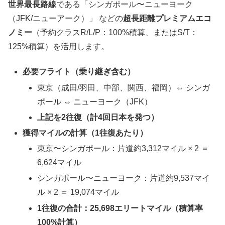
世界最長路線
である「シンガポール〜ニューヨーク
（JFK/ニューアーク）」 などの
超長距離プレミアムエコ
ノミー
（予約クラスR/L/P：100%積算、またはS/T：
125%積算）を活用します。
必要フライト（乗り継ぎ含む）
東京（成田/羽田、中部、関西、福岡）⇔ シンガ
ポール ⇔ ニューヨーク（JFK）
上記を2往復（計4回日本を発つ）
獲得マイルの計算（1往復あたり）
東京〜シンガポール：片道約3,312マイル × 2 ＝
6,624マイル
シンガポール〜ニューヨーク：片道約9,537マイ
ル × 2 ＝ 19,074マイル
1往復の合計：25,698エリートマイル（積算率
100%計算）