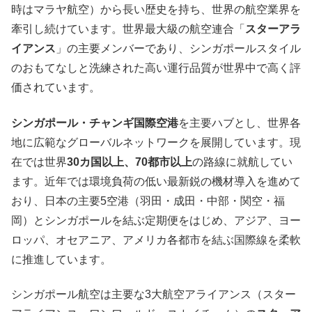
時はマラヤ航空）から長い歴史を持ち、世界の航空業界を
牽引し続けています。世界最大級の航空連合「
スターアラ
イアンス
」の主要メンバーであり、シンガポールスタイル
のおもてなしと洗練された高い運行品質が世界中で高く評
価されています。
シンガポール・チャンギ国際空港
を主要ハブとし、世界各
地に広範なグローバルネットワークを展開しています。現
在では世界
30カ国以上、70都市以上
の路線に就航してい
ます。近年では環境負荷の低い最新鋭の機材導入を進めて
おり、日本の主要5空港（羽田・成田・中部・関空・福
岡）とシンガポールを結ぶ定期便をはじめ、アジア、ヨー
ロッパ、オセアニア、アメリカ各都市を結ぶ国際線を柔軟
に推進しています。
シンガポール航空は主要な3大航空アライアンス（スター