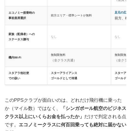
足元の広い
エコノミー搭乗時の
前方エリア・標準シートが無料
前方、標
事前座席選択
家族（配偶者）への
なし
なし
ステータス贈与
無制限無料
無制限無料
機内Wi-Fi
（全クラス共通）
（全クラス
スタアラ他社便
スターアライアンス
スターアラ
での扱い
ゴールドとして待遇
ゴールドと
このPPSクラブが面白いのは、どれだけ飛行機に乗った
か（マイル数）ではなく、
「シンガポール航空のビジネス
クラス以上にいくらお金を払ったか」
だけで判定される点
です。
エコノミークラスに何百回乗っても絶対に届かない