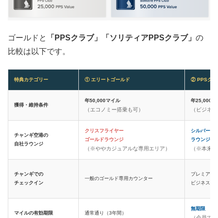
ゴールドと
「PPSクラブ」「ソリティアPPSクラブ」
の
比較は以下です。
特典カテゴリー
① エリートゴールド
② PPSクラ
年50,000マイル
年25,000
獲得・維持条件
（エコノミー搭乗も可）
（ビジネス
クリスフライヤー
シルバーク
チャンギ空港の
ゴールドラウンジ
ラウンジ（
自社ラウンジ
（※ややカジュアルな専用エリア）
（※本来は
チャンギでの
プレミアムエ
一般のゴールド専用カウンター
チェックイン
ビジネス用
無期限
マイルの有効期限
通常通り（3年間）
（会員であ