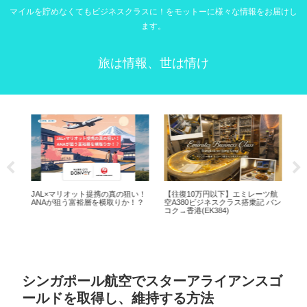
マイルを貯めなくてもビジネスクラスに！をモットーに様々な情報をお届けし
ます。
旅は情報、世は情け
ンス
JAL×マリオット提携の真の狙い！
【往復10万円以下】エミレーツ航
ルフ
を徹
ANAが狙う富裕層を横取りか！？
空A380ビジネスクラス搭乗記 バン
ラゴ
コク→香港(EK384)
維
シンガポール航空でスターアライアンスゴ
ールドを取得し、維持する方法