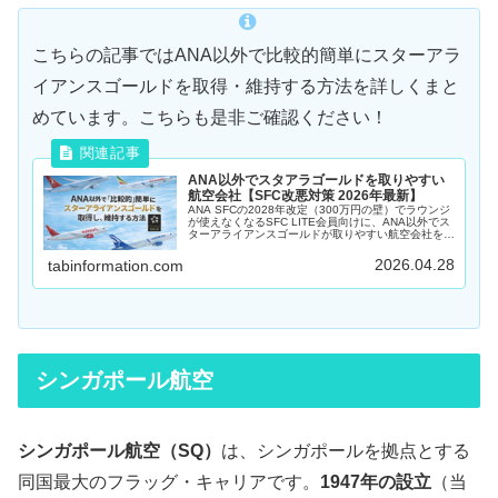
こちらの記事ではANA以外で比較的簡単にスターアラ
イアンスゴールドを取得・維持する方法を詳しくまと
めています。こちらも是非ご確認ください！
ANA以外でスタアラゴールドを取りやすい
航空会社【SFC改悪対策 2026年最新】
ANA SFCの2028年改定（300万円の壁）でラウンジ
が使えなくなるSFC LITE会員向けに、ANA以外でス
ターアライアンスゴールドが取りやすい航空会社を徹
底解説！日本在住者にとって最安＆コスパ最強なター
キッシュ航空などおすすめ4社を比較紹介します。
2026.04.28
tabinformation.com
シンガポール航空
シンガポール航空（SQ）
は、シンガポールを拠点とする
同国最大のフラッグ・キャリアです。
1947年の設立
（当