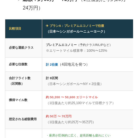
24万円）
✈️ プランA：プレミアムエコノミーで往復
比較項目
（日本〜シンガポール〜ニューヨーク）
プレミアムエコノミー
（予約クラスR/L/Pなど）
必要な運航クラス
※エリートマイル積算率：100%〜125%
（4回地元を発つ）
必要な往復数
計 2往復
合計フライト数
計 8区間
（区間数）
（日本〜シンガポール〜NY × 2往復）
約 50,200 〜 50,600 エリートマイル
獲得マイル数
（1往復あたり約25,100マイルで目標クリア）
約 50万 〜 70万円
想定される総額費用
（1往復あたり約25万〜35万円）
・座席が圧倒的に広く、超長距離も疲れにくい