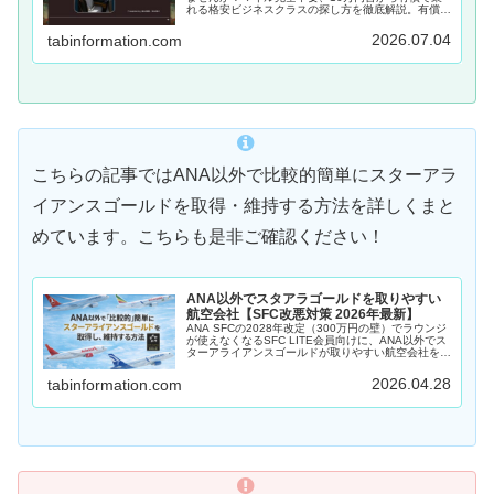
れる格安ビジネスクラスの探し方を徹底解説。有償な
ら決済額に関係なくラウンジ利用も確定！Googleフ
ライトの裏ワザや海外発券など自由な旅の最適解をお
2026.07.04
tabinformation.com
届けします。
こちらの記事ではANA以外で比較的簡単にスターアラ
イアンスゴールドを取得・維持する方法を詳しくまと
めています。こちらも是非ご確認ください！
ANA以外でスタアラゴールドを取りやすい
航空会社【SFC改悪対策 2026年最新】
ANA SFCの2028年改定（300万円の壁）でラウンジ
が使えなくなるSFC LITE会員向けに、ANA以外でス
ターアライアンスゴールドが取りやすい航空会社を徹
底解説！日本在住者にとって最安＆コスパ最強なター
キッシュ航空などおすすめ4社を比較紹介します。
2026.04.28
tabinformation.com