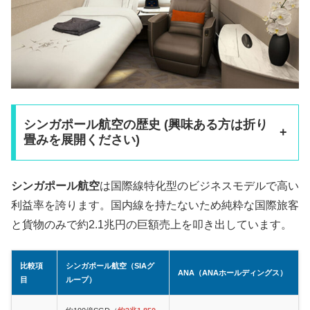
シンガポール航空の歴史 (興味ある方は折り
+
畳みを展開ください)
シンガポール航空
は国際線特化型のビジネスモデルで高い
利益率を誇ります。国内線を持たないため純粋な国際旅客
と貨物のみで約2.1兆円の巨額売上を叩き出しています。
比較項
シンガポール航空（SIAグ
ANA（ANAホールディングス）
目
ループ）