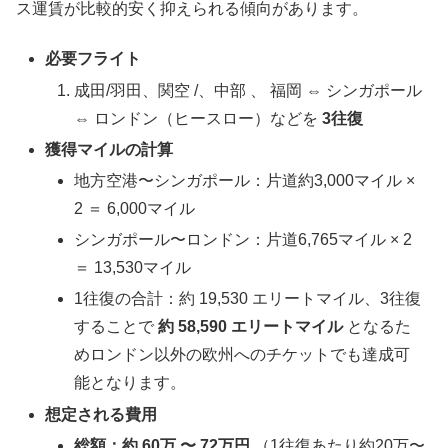
ス運賃が比較的安く抑えられる傾向があります。
必要フライト
成田/羽田、関空 /、中部 、 福岡 ⇔ シンガポール
⇔ ロンドン（ヒースロー）などを
3往復
獲得マイルの計算
地方空港〜シンガポール：片道約3,000マイル ×
2 ＝ 6,000マイル
シンガポール〜ロンドン：片道6,765マイル × 2
＝ 13,530マイル
1往復の合計：約 19,530 エリートマイル、3往復
することで
約 58,590 エリートマイル
となるた
めロンドン以外の欧州へのチケットでも達成可
能となります。
想定される費用
総額：約 60万 〜 72万円
（1往復あたり約20万〜