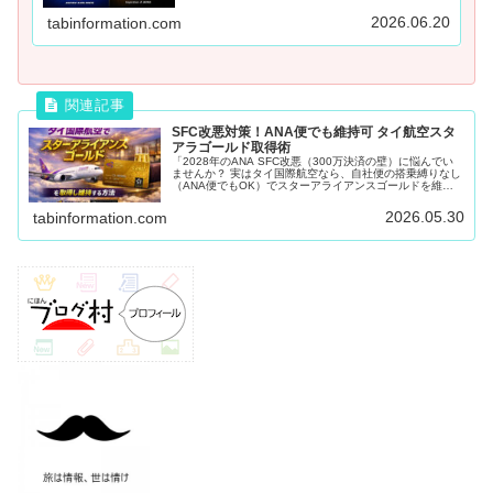
ワーク、日本近辺（アジア圏、リゾート地）の直営ラ
ウンジの数や質の違いを解説。あなたのに合うアライ
2026.06.20
tabinformation.com
アンスが分かります。
SFC改悪対策！ANA便でも維持可 タイ航空スタ
アラゴールド取得術
「2028年のANA SFC改悪（300万決済の壁）に悩んでい
ませんか？ 実はタイ国際航空なら、自社便の搭乗縛りなし
（ANA便でもOK）でスターアライアンスゴールドを維持
可能です。2年で44,000マイルという低い維持条件や、最
安42万円で解脱できる欧州乗り継ぎルートを徹底シミュレ
2026.05.30
tabinformation.com
ーション！」