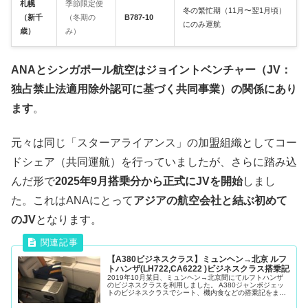
札幌
季節限定便
冬の繁忙期（11月〜翌1月頃）
（新千
（冬期の
B787-10
にのみ運航
歳）
み）
ANAとシンガポール航空はジョイントベンチャー（JV：
独占禁止法適用除外認可に基づく共同事業）の関係にあり
ます
。
元々は同じ「スターアライアンス」の加盟組織としてコー
ドシェア（共同運航）を行っていましたが、さらに踏み込
んだ形で
2025年9月搭乗分から正式にJVを開始
しまし
た。これはANAにとって
アジアの航空会社と結ぶ初めて
のJV
となります。
【A380ビジネスクラス】ミュンヘン→北京 ルフ
トハンザ(LH722,CA6222 )ビジネスクラス搭乗記
2019年10月某日、ミュンヘン→北京間にてルフトハンザ
のビジネスクラスを利用しました。 A380ジャンボジェッ
トのビジネスクラスでシート、機内食などの搭乗記をまと
めました。