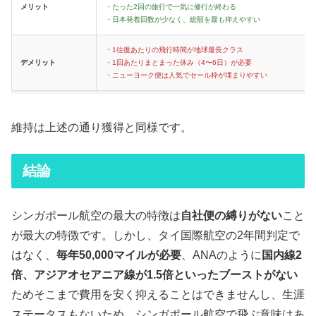
メリット
・たった2回の旅行で一気に修行が終わる
・日本発着回数が少なく、総額を最も抑えやすい
・1往復あたりの飛行時間が地球最長クラス
デメリット
・1回あたりまとまった休み（4〜6日）が必要
・ニューヨーク便は人気でセール枠が埋まりやすい
維持は上述の通り獲得と同様です。
結論
シンガポール航空の最大の特徴は
自社便の縛りがない
こと
が最大の特徴です。しかし、タイ国際航空の2年間判定で
はなく、
毎年50,000マイルが必要
、ANAのように
国内線2
倍、アジアオセアニア線が1.5倍といったブーストがない
ためそこまで費用を安く抑えることはできませんし、生涯
ステータスもないため、シンガポール航空で飛ぶ意味はあ