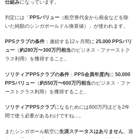
仕組み
になっています。
判定には「
PPSバリュー
（航空券代金から税金などを除
いた純額のシンガポールドル換算値）」が使われます。
PPSクラブの条件
：連続する12ヶ月間に
25,000 PPSバリ
ュー
（
約280万〜300万円相当
のビジネス・ファーストク
ラス利用）を獲得すること。
ソリティアPPSクラブの条件
：
PPS会員年度内
に
50,000
PPSバリュー
（
約550万〜600万円相当
のビジネス・ファ
ーストクラス利用）を獲得すること。
ソリティアPPSクラブ
になるためには800万円ほどを2年
間で使う必要があるわけですね…。
またシンガポール航空に
生涯ステータスはありません
。過