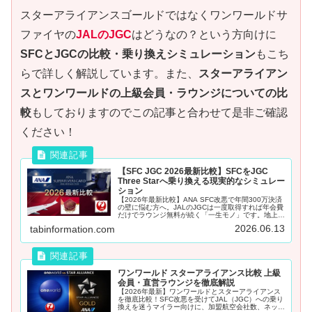
スターアライアンスゴールドではなくワンワールドサ
ファイヤの
JALのJGC
はどうなの？という方向けに
SFCとJGCの比較・乗り換えシミュレーション
もこち
らで詳しく解説しています。また、
スターアライアン
スとワンワールドの上級会員・ラウンジについての比
較
もしておりますのでこの記事と合わせて是非ご確認
ください！
【SFC JGC 2026最新比較】SFCをJGC
Three Starへ乗り換える現実的なシミュレー
ション
【2026年最新比較】ANA SFC改悪で年間300万決済
の壁に悩む方へ。JALのJGCは一度取得すれば年会費
だけでラウンジ無料が続く「一生モノ」です。地上固
定の69LSPをベースに、300万・100万決済ごとの国
2026.06.13
tabinformation.com
内線3年・5年最速解脱シミュレーションを徹底解
説！
ワンワールド スターアライアンス比較 上級
会員・直営ラウンジを徹底解説
【2026年最新】ワンワールドとスターアライアンス
を徹底比較！SFC改悪を受けてJAL（JGC）への乗り
換えを迷うマイラー向けに、加盟航空会社数、ネット