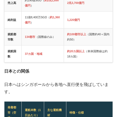
約190億SGD（
約2兆1,850
売上高
2兆3,700億円
億円
）
11億8,400万SGD（
約1,360
純利益
1,220億円
億円
）
就航都
約100都市以上
（国際約40＋国内
134都市
（国際線のみ）
市数
約50）
就航国
約20カ国以上
（単体国際線は約
37カ国・地域
数
18カ国）
日本との関係
日本へはシンガポールから各地へ直行便を飛ばしていま
す。
発着都
運航本数（1
主な運航機
市（空
特徴・仕様
日あたり）
材