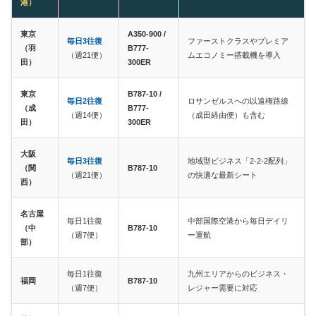
港）
東京
A350-900 /
毎日3往復
ファーストクラスやプレミア
（羽
B777-
（週21便）
ムエコノミー搭載機を導入
田）
300ER
東京
B787-10 /
毎日2往復
ロサンゼルスへの以遠権路線
（成
B777-
（週14便）
（成田経由便）も含む
田）
300ER
大阪
毎日3往復
地域型ビジネス「2-2-2配列」
（関
B787-10
（週21便）
の快適な最新シート
西）
名古屋
毎日1往復
中部国際空港から毎日デイリ
（中
B787-10
（週7便）
ー運航
部）
毎日1往復
九州エリアからのビジネス・
福岡
B787-10
（週7便）
レジャー需要に対応